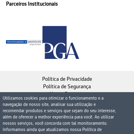
Parceiros Institucionais
Política de Privacidade
Política de Segurança
Nosso Estatuto
Utilizamos cookies para otimizar o funcionamento e a
navegação de nosso site, analisar sua utilização e
Instituto de Longevidade MAG, uma empresa do
recomendar produtos e serviços que sejam do seu interesse,
Grupo MAG
além de oferecer a melhor experiência para você. Ao utilizar
nossos serviços, você concorda com tal monitoramento.
| CNPJ 08.474.765/0001-75
Informamos ainda que atualizamos nossa Política de
Avenida Presidente Juscelino Kubitschek, 1830, 15º