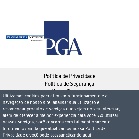
Política de Privacidade
Política de Segurança
Nosso Estatuto
Utilizamos cookies para otimizar o funcionamento e a
navegação de nosso site, analisar sua utilização e
Instituto de Longevidade MAG, uma empresa do
recomendar produtos e serviços que sejam do seu interesse,
Grupo MAG
além de oferecer a melhor experiência para você. Ao utilizar
nossos serviços, você concorda com tal monitoramento.
| CNPJ 08.474.765/0001-75
Informamos ainda que atualizamos nossa Política de
Avenida Presidente Juscelino Kubitschek, 1830, 15º
Privacidade e você pode acessar
clicando aqui
.
andar bloco 1 (parte), Condomínio Edifício São Luiz -