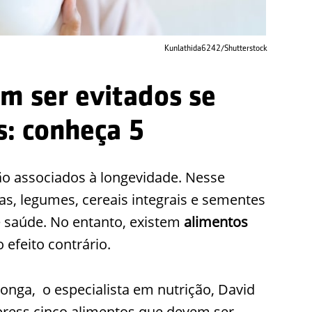
Kunlathida6242/Shutterstock
m ser evitados se
s: conheça 5
tão associados à longevidade. Nesse
tas, legumes, cereais integrais e sementes
e saúde. No entanto, existem
alimentos
 efeito contrário.
longa, o especialista em nutrição, David
xpress cinco alimentos que devem ser