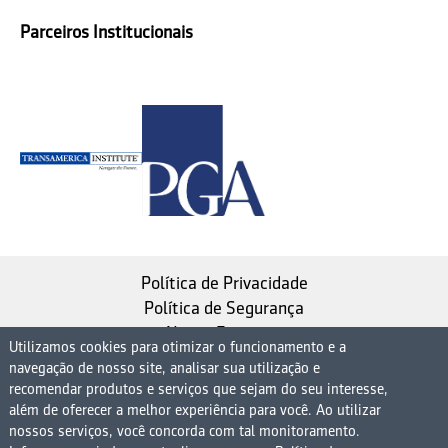
Parceiros Institucionais
Política de Privacidade
Política de Segurança
Nosso Estatuto
Utilizamos cookies para otimizar o funcionamento e a
navegação de nosso site, analisar sua utilização e
Instituto de Longevidade MAG, uma empresa do
recomendar produtos e serviços que sejam do seu interesse,
Grupo MAG
além de oferecer a melhor experiência para você. Ao utilizar
| CNPJ 08.474.765/0001-75
nossos serviços, você concorda com tal monitoramento.