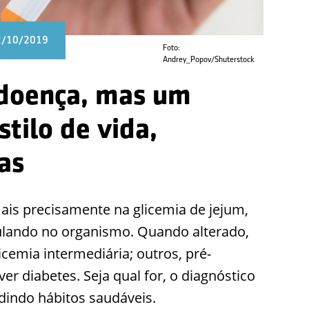
02/10/2019
Foto:
Andrey_Popov/Shuterstock
 doença, mas um
tilo de vida,
as
is precisamente na glicemia de jejum,
ulando no organismo. Quando alterado,
cemia intermediária; outros, pré-
er diabetes. Seja qual for, o diagnóstico
edindo hábitos saudáveis.