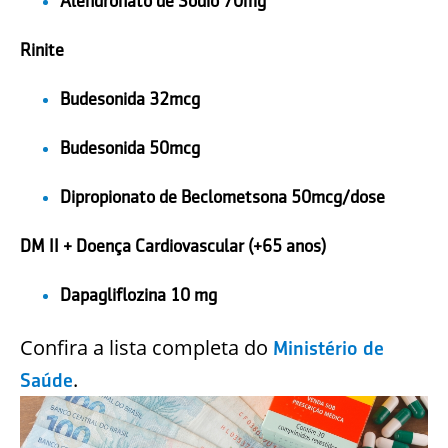
Alendronato de Sódio 70mg
Rinite
Budesonida 32mcg
Budesonida 50mcg
Dipropionato de Beclometsona 50mcg/dose
DM II + Doença Cardiovascular (+65 anos)
Dapagliflozina 10 mg
Confira a lista completa do
Ministério de
.
Saúde