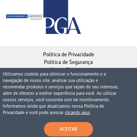
Política de Privacidade
Política de Segurança
Nosso Estatuto
Utilizamos cookies para otimizar o funcionamento e a
navegação de nosso site, analisar sua utilização e
Instituto de Longevidade MAG, uma empresa do
recomendar produtos e serviços que sejam do seu interesse,
Grupo MAG
além de oferecer a melhor experiência para você. Ao utilizar
| CNPJ 08.474.765/0001-75
nossos serviços, você concorda com tal monitoramento.
Informamos ainda que atualizamos nossa Política de
Avenida Presidente Juscelino Kubitschek, 1830, 15º
Privacidade e você pode acessar
clicando aqui
.
andar bloco 1 (parte), Condomínio Edifício São Luiz -
Vila Nova Conceição
ACEITAR
São Paulo - SP - 04543-900 - Brasil