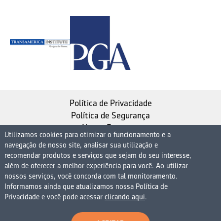
Política de Privacidade
Política de Segurança
Nosso Estatuto
Utilizamos cookies para otimizar o funcionamento e a
navegação de nosso site, analisar sua utilização e
Instituto de Longevidade MAG, uma empresa do
recomendar produtos e serviços que sejam do seu interesse,
Grupo MAG
além de oferecer a melhor experiência para você. Ao utilizar
nossos serviços, você concorda com tal monitoramento.
| CNPJ 08.474.765/0001-75
Informamos ainda que atualizamos nossa Política de
Avenida Presidente Juscelino Kubitschek, 1830, 15º
Privacidade e você pode acessar
clicando aqui
.
andar bloco 1 (parte), Condomínio Edifício São Luiz -
Vila Nova Conceição