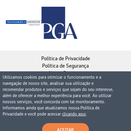
Política de Privacidade
Política de Segurança
Nosso Estatuto
Utilizamos cookies para otimizar o funcionamento e a
navegação de nosso site, analisar sua utilização e
Instituto de Longevidade MAG, uma empresa do
recomendar produtos e serviços que sejam do seu interesse,
Grupo MAG
além de oferecer a melhor experiência para você. Ao utilizar
nossos serviços, você concorda com tal monitoramento.
| CNPJ 08.474.765/0001-75
Informamos ainda que atualizamos nossa Política de
Avenida Presidente Juscelino Kubitschek, 1830, 15º
Privacidade e você pode acessar
clicando aqui
.
andar bloco 1 (parte), Condomínio Edifício São Luiz -
Vila Nova Conceição
ACEITAR