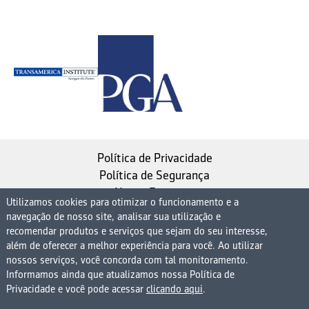
Política de Privacidade
Política de Segurança
Nosso Estatuto
Utilizamos cookies para otimizar o funcionamento e a
navegação de nosso site, analisar sua utilização e
Instituto de Longevidade MAG, uma empresa do
recomendar produtos e serviços que sejam do seu interesse,
Grupo MAG
além de oferecer a melhor experiência para você. Ao utilizar
| CNPJ 08.474.765/0001-75
nossos serviços, você concorda com tal monitoramento.
Informamos ainda que atualizamos nossa Política de
Avenida Presidente Juscelino Kubitschek, 1830, 15º
Privacidade e você pode acessar
clicando aqui
.
andar bloco 1 (parte), Condomínio Edifício São Luiz -