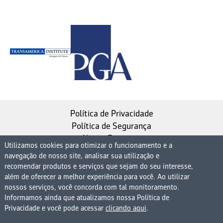
Política de Privacidade
Política de Segurança
Nosso Estatuto
Utilizamos cookies para otimizar o funcionamento e a
navegação de nosso site, analisar sua utilização e
Instituto de Longevidade MAG, uma empresa do
recomendar produtos e serviços que sejam do seu interesse,
Grupo MAG
além de oferecer a melhor experiência para você. Ao utilizar
| CNPJ 08.474.765/0001-75
nossos serviços, você concorda com tal monitoramento.
Informamos ainda que atualizamos nossa Política de
Avenida Presidente Juscelino Kubitschek, 1830, 15º
Privacidade e você pode acessar
clicando aqui
.
andar bloco 1 (parte), Condomínio Edifício São Luiz -