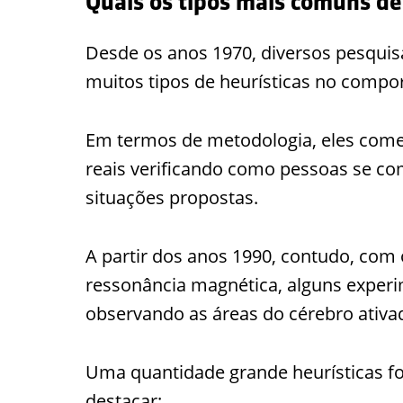
Quais os tipos mais comuns de
Desde os anos 1970, diversos pesqui
muitos tipos de heurísticas no comp
Em termos de metodologia, eles come
reais verificando como pessoas se c
situações propostas.
A partir dos anos 1990, contudo, co
ressonância magnética, alguns experi
observando as áreas do cérebro ativad
Uma quantidade grande heurísticas f
destacar: