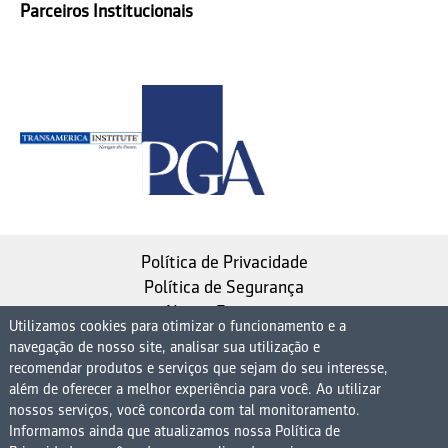
Parceiros Institucionais
Política de Privacidade
Política de Segurança
Nosso Estatuto
Utilizamos cookies para otimizar o funcionamento e a
navegação de nosso site, analisar sua utilização e
Instituto de Longevidade MAG, uma empresa do
recomendar produtos e serviços que sejam do seu interesse,
Grupo MAG
além de oferecer a melhor experiência para você. Ao utilizar
nossos serviços, você concorda com tal monitoramento.
| CNPJ 08.474.765/0001-75
Informamos ainda que atualizamos nossa Política de
Avenida Presidente Juscelino Kubitschek, 1830, 15º