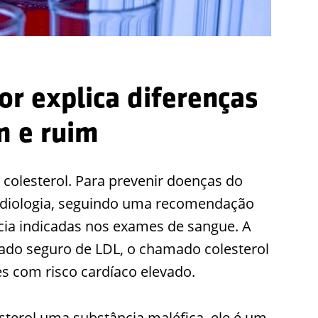
or explica diferenças
m e ruim
o colesterol. Para prevenir doenças do
ardiologia, seguindo uma recomendação
ncia indicadas nos exames de sangue. A
rado seguro de LDL, o chamado colesterol
es com risco cardíaco elevado.
terol uma substância maléfica, ele é um