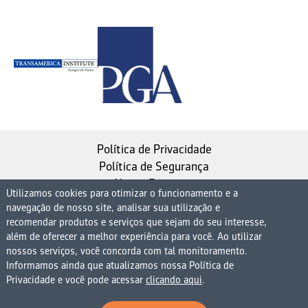
Política de Privacidade
Política de Segurança
Nosso Estatuto
Utilizamos cookies para otimizar o funcionamento e a
navegação de nosso site, analisar sua utilização e
Instituto de Longevidade MAG, uma empresa do
recomendar produtos e serviços que sejam do seu interesse,
Grupo MAG
além de oferecer a melhor experiência para você. Ao utilizar
| CNPJ 08.474.765/0001-75
nossos serviços, você concorda com tal monitoramento.
Informamos ainda que atualizamos nossa Política de
Avenida Presidente Juscelino Kubitschek, 1830, 15º
Privacidade e você pode acessar
clicando aqui
.
andar bloco 1 (parte), Condomínio Edifício São Luiz -
Vila Nova Conceição