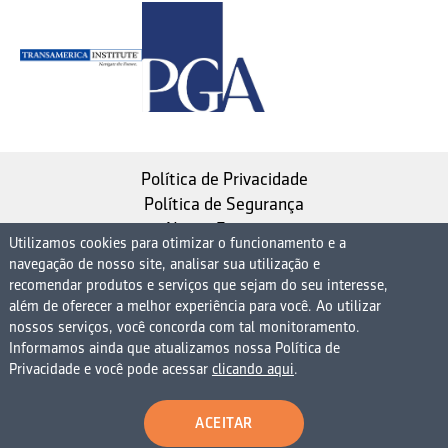
Política de Privacidade
Política de Segurança
Nosso Estatuto
Utilizamos cookies para otimizar o funcionamento e a
navegação de nosso site, analisar sua utilização e
Instituto de Longevidade MAG, uma empresa do
recomendar produtos e serviços que sejam do seu interesse,
Grupo MAG
além de oferecer a melhor experiência para você. Ao utilizar
nossos serviços, você concorda com tal monitoramento.
| CNPJ 08.474.765/0001-75
Informamos ainda que atualizamos nossa Política de
Avenida Presidente Juscelino Kubitschek, 1830, 15º
Privacidade e você pode acessar
clicando aqui
.
andar bloco 1 (parte), Condomínio Edifício São Luiz -
Vila Nova Conceição
ACEITAR
São Paulo - SP - 04543-900 - Brasil