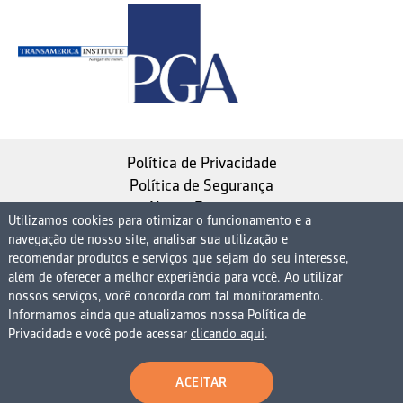
Política de Privacidade
Política de Segurança
Nosso Estatuto
Utilizamos cookies para otimizar o funcionamento e a
navegação de nosso site, analisar sua utilização e
Instituto de Longevidade MAG, uma empresa do
recomendar produtos e serviços que sejam do seu interesse,
Grupo MAG
além de oferecer a melhor experiência para você. Ao utilizar
nossos serviços, você concorda com tal monitoramento.
| CNPJ 08.474.765/0001-75
Informamos ainda que atualizamos nossa Política de
Avenida Presidente Juscelino Kubitschek, 1830, 15º
Privacidade e você pode acessar
clicando aqui
.
andar bloco 1 (parte), Condomínio Edifício São Luiz -
Vila Nova Conceição
ACEITAR
São Paulo - SP - 04543-900 - Brasil