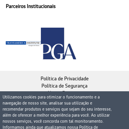
Parceiros Institucionais
Política de Privacidade
Política de Segurança
Nosso Estatuto
Utilizamos cookies para otimizar o funcionamento e a
navegação de nosso site, analisar sua utilização e
Instituto de Longevidade MAG, uma empresa do
recomendar produtos e serviços que sejam do seu interesse,
Grupo MAG
além de oferecer a melhor experiência para você. Ao utilizar
nossos serviços, você concorda com tal monitoramento.
| CNPJ 08.474.765/0001-75
Informamos ainda que atualizamos nossa Política de