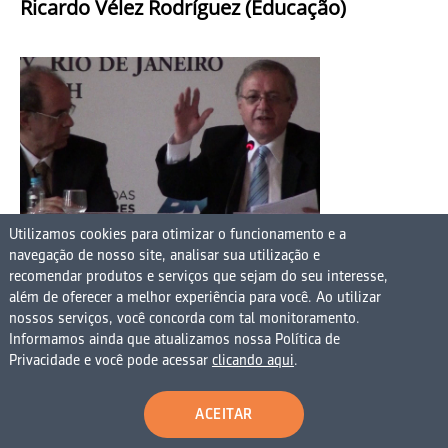
Ricardo Vélez Rodríguez (Educação)
Utilizamos cookies para otimizar o funcionamento e a
navegação de nosso site, analisar sua utilização e
recomendar produtos e serviços que sejam do seu interesse,
O filósofo nascido na Colômbia e
além de oferecer a melhor experiência para você. Ao utilizar
naturalizado brasileiro em 1997 Ricardo
nossos serviços, você concorda com tal monitoramento.
Informamos ainda que atualizamos nossa Política de
Vélez Rodríguez será o novo ministro da
Privacidade e você pode acessar
clicando aqui
.
Educação. Autor de mais de 30 obras,
mestre em pensamento brasileiro pela
ACEITAR
PUC-Rio, doutor em pensamento luso-