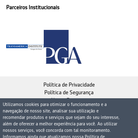
Parceiros Institucionais
Política de Privacidade
Política de Segurança
Nosso Estatuto
Utilizamos cookies para otimizar o funcionamento e a
navegação de nosso site, analisar sua utilização e
Instituto de Longevidade MAG, uma empresa do
recomendar produtos e serviços que sejam do seu interesse,
Grupo MAG
além de oferecer a melhor experiência para você. Ao utilizar
| CNPJ 08.474.765/0001-75
nossos serviços, você concorda com tal monitoramento.
Informamos ainda que atualizamos nossa Política de