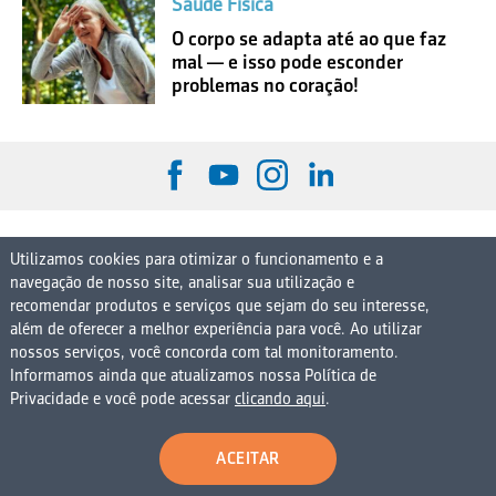
Saúde Física
O corpo se adapta até ao que faz
mal — e isso pode esconder
problemas no coração!
O Instituto
Utilizamos cookies para otimizar o funcionamento e a
navegação de nosso site, analisar sua utilização e
Quem somos
Agenda
Instituto na mídia
Contato
recomendar produtos e serviços que sejam do seu interesse,
além de oferecer a melhor experiência para você. Ao utilizar
Parceiros
nossos serviços, você concorda com tal monitoramento.
Informamos ainda que atualizamos nossa Política de
Privacidade e você pode acessar
clicando aqui
.
Iniciativas
Boletins Macroeconômicos
ACEITAR
Indicadores Macroeconômicos 50+
Pesquisa IDL