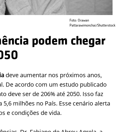
Foto: Orawan
Pattarawimonchai/Shutterstock
mência podem chegar
2050
ia
deve aumentar nos próximos anos,
l. De acordo com um estudo publicado
to deve ser de 206% até 2050. Isso faz
5,6 milhões no País. Esse cenário alerta
os e condições de vida.
cias, Dr. Fabiano de Abreu Agrela, a