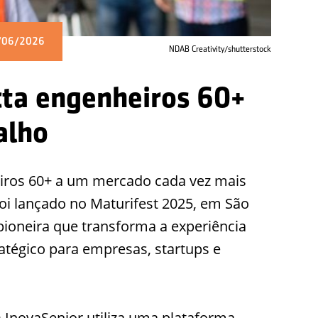
5/06/2026
NDAB Creativity/shutterstock
cta engenheiros 60+
alho
ros 60+ a um mercado cada vez mais
foi lançado no Maturifest 2025, em São
 pioneira que transforma a experiência
atégico para empresas, startups e
 InovaSenior utiliza uma plataforma