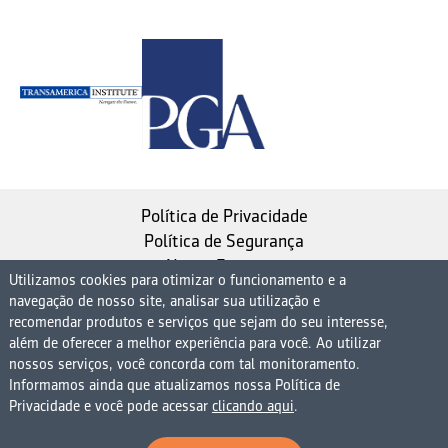
Política de Privacidade
Política de Segurança
Nosso Estatuto
Utilizamos cookies para otimizar o funcionamento e a
navegação de nosso site, analisar sua utilização e
Instituto de Longevidade MAG, uma empresa do
recomendar produtos e serviços que sejam do seu interesse,
Grupo MAG
além de oferecer a melhor experiência para você. Ao utilizar
nossos serviços, você concorda com tal monitoramento.
| CNPJ 08.474.765/0001-75
Informamos ainda que atualizamos nossa Política de
Avenida Presidente Juscelino Kubitschek, 1830, 15º
Privacidade e você pode acessar
clicando aqui
.
andar bloco 1 (parte), Condomínio Edifício São Luiz -
Vila Nova Conceição