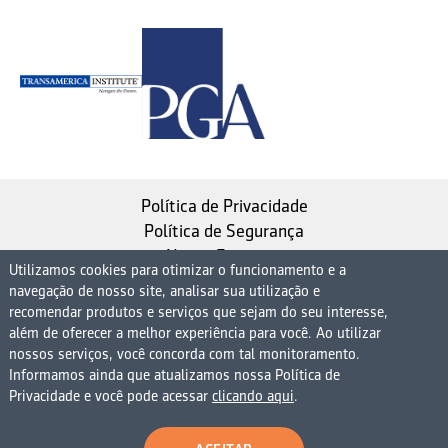
Política de Privacidade
Política de Segurança
Nosso Estatuto
Utilizamos cookies para otimizar o funcionamento e a
navegação de nosso site, analisar sua utilização e
Instituto de Longevidade MAG, uma empresa do
recomendar produtos e serviços que sejam do seu interesse,
Grupo MAG
além de oferecer a melhor experiência para você. Ao utilizar
| CNPJ 08.474.765/0001-75
nossos serviços, você concorda com tal monitoramento.
Informamos ainda que atualizamos nossa Política de
Avenida Presidente Juscelino Kubitschek, 1830, 15º
Privacidade e você pode acessar
clicando aqui
.
andar bloco 1 (parte), Condomínio Edifício São Luiz -
Vila Nova Conceição