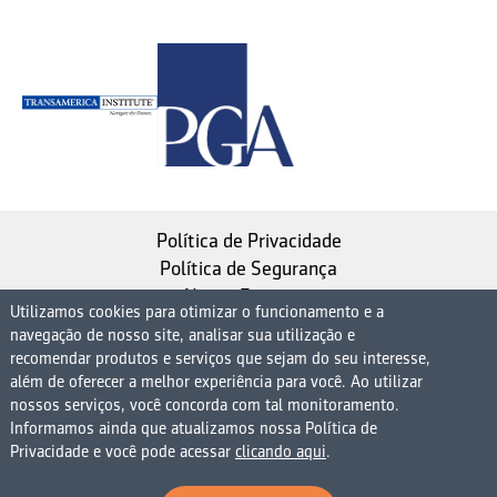
Política de Privacidade
Política de Segurança
Nosso Estatuto
Utilizamos cookies para otimizar o funcionamento e a
navegação de nosso site, analisar sua utilização e
Instituto de Longevidade MAG, uma empresa do
recomendar produtos e serviços que sejam do seu interesse,
Grupo MAG
além de oferecer a melhor experiência para você. Ao utilizar
| CNPJ 08.474.765/0001-75
nossos serviços, você concorda com tal monitoramento.
Informamos ainda que atualizamos nossa Política de
Avenida Presidente Juscelino Kubitschek, 1830, 15º
Privacidade e você pode acessar
clicando aqui
.
andar bloco 1 (parte), Condomínio Edifício São Luiz -
Vila Nova Conceição