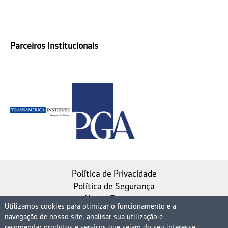
Parceiros Institucionais
Política de Privacidade
Política de Segurança
Nosso Estatuto
Utilizamos cookies para otimizar o funcionamento e a
navegação de nosso site, analisar sua utilização e
Instituto de Longevidade MAG, uma empresa do
recomendar produtos e serviços que sejam do seu interesse,