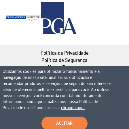
Política de Privacidade
Política de Segurança
Nosso Estatuto
Utilizamos cookies para otimizar o funcionamento e a
navegação de nosso site, analisar sua utilização e
Instituto de Longevidade MAG, uma empresa do
recomendar produtos e serviços que sejam do seu interesse,
Grupo MAG
além de oferecer a melhor experiência para você. Ao utilizar
nossos serviços, você concorda com tal monitoramento.
| CNPJ 08.474.765/0001-75
Informamos ainda que atualizamos nossa Política de
Avenida Presidente Juscelino Kubitschek, 1830, 15º
Privacidade e você pode acessar
clicando aqui
.
andar bloco 1 (parte), Condomínio Edifício São Luiz -
Vila Nova Conceição
ACEITAR
São Paulo - SP - 04543-900 - Brasil