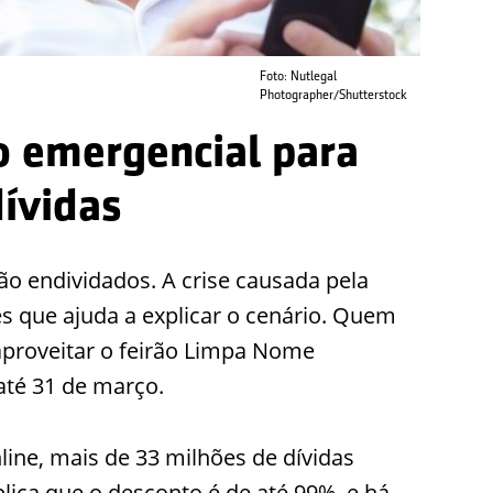
Foto: Nutlegal
Photographer/Shutterstock
ão emergencial para
ívidas
tão endividados. A crise causada pela
s que ajuda a explicar o cenário. Quem
aproveitar o feirão Limpa Nome
até 31 de março.
line, mais de 33 milhões de dívidas
lica que o desconto é de até 99% e há