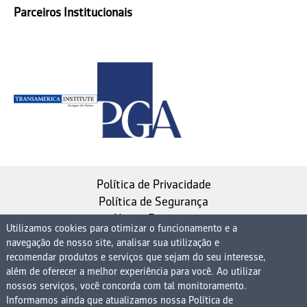
Parceiros Institucionais
Política de Privacidade
Política de Segurança
Nosso Estatuto
Utilizamos cookies para otimizar o funcionamento e a
navegação de nosso site, analisar sua utilização e
Instituto de Longevidade MAG, uma empresa do
recomendar produtos e serviços que sejam do seu interesse,
Grupo MAG
além de oferecer a melhor experiência para você. Ao utilizar
| CNPJ 08.474.765/0001-75
nossos serviços, você concorda com tal monitoramento.
Informamos ainda que atualizamos nossa Política de
Avenida Presidente Juscelino Kubitschek, 1830, 15º