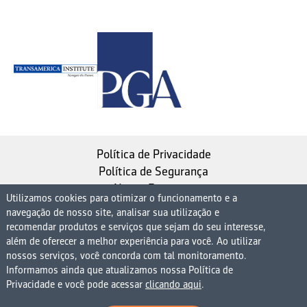
Política de Privacidade
Política de Segurança
Nosso Estatuto
Utilizamos cookies para otimizar o funcionamento e a
navegação de nosso site, analisar sua utilização e
Instituto de Longevidade MAG, uma empresa do
recomendar produtos e serviços que sejam do seu interesse,
Grupo MAG
além de oferecer a melhor experiência para você. Ao utilizar
| CNPJ 08.474.765/0001-75
nossos serviços, você concorda com tal monitoramento.
Informamos ainda que atualizamos nossa Política de
Avenida Presidente Juscelino Kubitschek, 1830, 15º
Privacidade e você pode acessar
clicando aqui
.
andar bloco 1 (parte), Condomínio Edifício São Luiz -