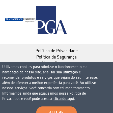
Política de Privacidade
Política de Segurança
Nosso Estatuto
Utilizamos cookies para otimizar o funcionamento e a
navegação de nosso site, analisar sua utilização e
Instituto de Longevidade MAG, uma empresa do
recomendar produtos e serviços que sejam do seu interesse,
Grupo MAG
além de oferecer a melhor experiência para você. Ao utilizar
| CNPJ 08.474.765/0001-75
nossos serviços, você concorda com tal monitoramento.
Informamos ainda que atualizamos nossa Política de
Avenida Presidente Juscelino Kubitschek, 1830, 15º
Privacidade e você pode acessar
clicando aqui
.
andar bloco 1 (parte), Condomínio Edifício São Luiz -
Vila Nova Conceição
ACEITAR