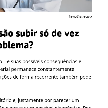
fizkes/Shutterstock
são subir só de vez
oblema?
o – e suas possíveis consequências e
arterial permanece constantemente
terações de forma recorrente também pode
tório e, justamente por parecer um
ão e atrasar um possível diagnóstico. Por