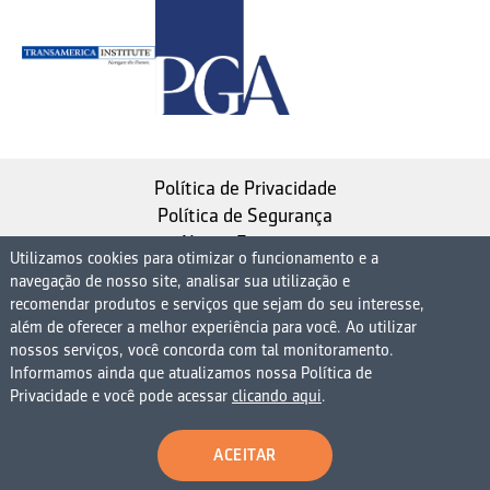
Política de Privacidade
Política de Segurança
Nosso Estatuto
Utilizamos cookies para otimizar o funcionamento e a
navegação de nosso site, analisar sua utilização e
Instituto de Longevidade MAG, uma empresa do
recomendar produtos e serviços que sejam do seu interesse,
Grupo MAG
além de oferecer a melhor experiência para você. Ao utilizar
nossos serviços, você concorda com tal monitoramento.
| CNPJ 08.474.765/0001-75
Informamos ainda que atualizamos nossa Política de
Avenida Presidente Juscelino Kubitschek, 1830, 15º
Privacidade e você pode acessar
clicando aqui
.
andar bloco 1 (parte), Condomínio Edifício São Luiz -
Vila Nova Conceição
ACEITAR
São Paulo - SP - 04543-900 - Brasil