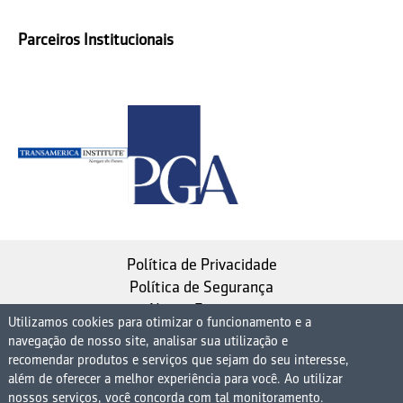
Parceiros Institucionais
Política de Privacidade
Política de Segurança
Nosso Estatuto
Utilizamos cookies para otimizar o funcionamento e a
navegação de nosso site, analisar sua utilização e
Instituto de Longevidade MAG, uma empresa do
recomendar produtos e serviços que sejam do seu interesse,
Grupo MAG
além de oferecer a melhor experiência para você. Ao utilizar
nossos serviços, você concorda com tal monitoramento.
| CNPJ 08.474.765/0001-75