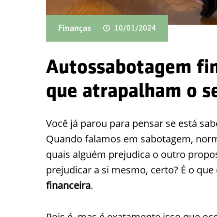
Finanças
10/01/2024
Autossabotagem fin
que atrapalham o s
Você já parou para pensar se está sa
Quando falamos em sabotagem, norm
quais alguém prejudica o outro propos
prejudicar a si mesmo, certo? É o q
financeira
.
Pois é, mas é exatamente isso que o