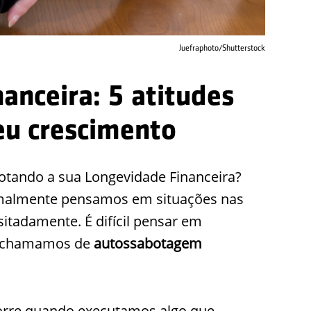
Juefraphoto/Shutterstock
anceira: 5 atitudes
eu crescimento
botando a sua Longevidade Financeira?
almente pensamos em situações nas
itadamente. É difícil pensar em
ue chamamos de
autossabotagem
corre quando executamos algo que