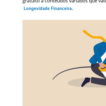
gratuito a conteúdos variados que vã
.
Longevidade Financeira