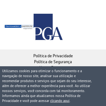
Política de Privacidade
Política de Segurança
Nosso Estatuto
Utilizamos cookies para otimizar o funcionamento e a
navegação de nosso site, analisar sua utilização e
Instituto de Longevidade MAG, uma empresa do
recomendar produtos e serviços que sejam do seu interesse,
Grupo MAG
além de oferecer a melhor experiência para você. Ao utilizar
| CNPJ 08.474.765/0001-75
nossos serviços, você concorda com tal monitoramento.
Informamos ainda que atualizamos nossa Política de
Avenida Presidente Juscelino Kubitschek, 1830, 15º
Privacidade e você pode acessar
clicando aqui
.
andar bloco 1 (parte), Condomínio Edifício São Luiz -