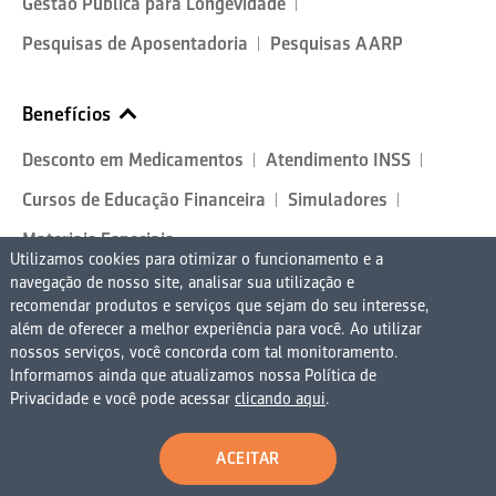
Gestão Pública para Longevidade
Pesquisas de Aposentadoria
Pesquisas AARP
Benefícios
Desconto em Medicamentos
Atendimento INSS
Cursos de Educação Financeira
Simuladores
Materiais Especiais
Utilizamos cookies para otimizar o funcionamento e a
navegação de nosso site, analisar sua utilização e
recomendar produtos e serviços que sejam do seu interesse,
Conteúdo
além de oferecer a melhor experiência para você. Ao utilizar
nossos serviços, você concorda com tal monitoramento.
Longevidade e Cidades
Longevidade e Saúde
Informamos ainda que atualizamos nossa Política de
Privacidade e você pode acessar
clicando aqui
.
Longevidade e Trabalho
Longevidade Financeira
ACEITAR
Longevidade e Comportamento