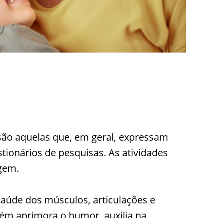
 são aquelas que, em geral, expressam
tionários de pesquisas. As atividades
gem.
aúde dos músculos, articulações e
bém aprimora o humor, auxilia na